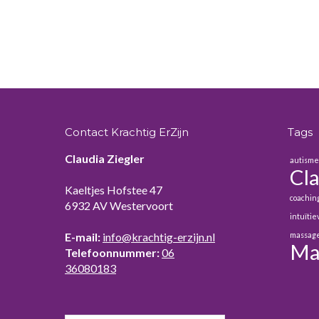
Over mij
31 mei 2017
Maak kennis met Claudia Ziegler, massage therap
Massage.
Contact Krachtig ErZijn
Tags
Claudia Ziegler
autism
Cla
Kaeltjes Hofstee 47
coachin
6932 AV Westervoort
intuïti
E-mail:
info@krachtig-erzijn.nl
massag
Ma
Telefoonnummer:
06
36080183