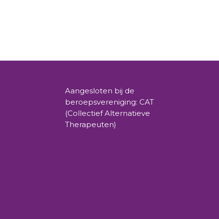
chtig ErZijn en uitvindster van de Heppie
Aangesloten bij de
beroepsvereniging: CAT
(Collectief Alternatieve
Therapeuten)