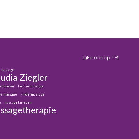
eute en afgestudeerd schoonheidsspecialiste, eigenaresse van Kra
Like ons op FB!
e massage
udia Ziegler
g tarieven
heppie massage
eve massage
kindermassage
e
massage tarieven
ssagetherapie