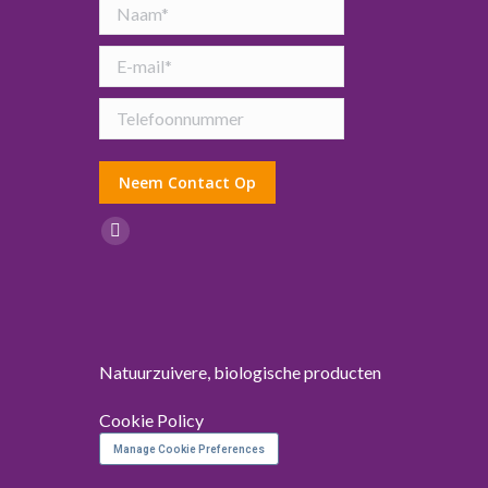
Vind ons op:
Facebook
page
opens
in
new
Natuurzuivere, biologische producten
window
Cookie Policy
Manage Cookie Preferences