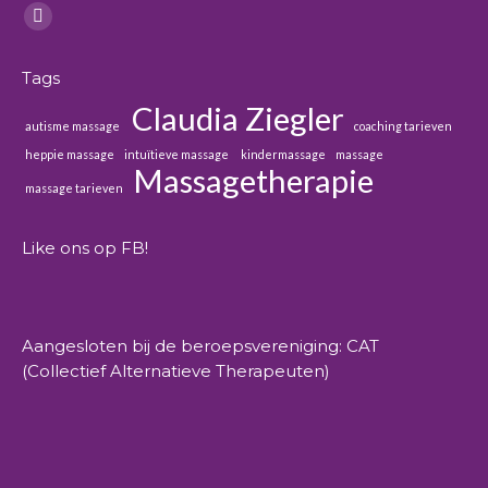
Vind ons op:
Facebook
page
Tags
opens
Claudia Ziegler
in
autisme massage
coaching tarieven
new
heppie massage
intuïtieve massage
kindermassage
massage
window
Massagetherapie
massage tarieven
Like ons op FB!
Aangesloten bij de beroepsvereniging: CAT
(Collectief Alternatieve Therapeuten)