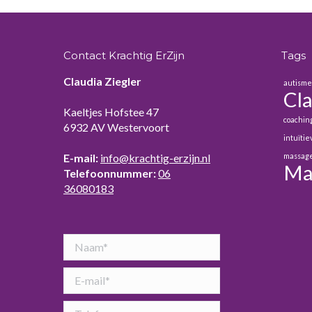
Contact Krachtig ErZijn
Tags
Claudia Ziegler
autism
Cla
Kaeltjes Hofstee 47
coachin
6932 AV Westervoort
intuïti
E-mail:
info@krachtig-erzijn.nl
massag
Ma
Telefoonnummer:
06
36080183