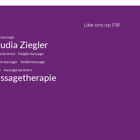
Like ons op FB!
e massage
udia Ziegler
g tarieven
heppie massage
eve massage
kindermassage
e
massage tarieven
ssagetherapie