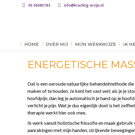
06 36080183
info@krachtig-erzijn.nl
HOME
OVER MIJ
MIJN WERKWIJZE
IK H
ENERGETISCHE MAS
Dat is een oeroude natuurlijke behandelmethode die 
maken of te houden. Je kent het vast wel; als je je stoo
hoofdpijn, dan leg je automatisch je hand op je hoof
verlicht je pijn. Wat je dus eigenlijk doet is het zel
therapie werkt hier ook mee.
Ik werk vanuit holistische filosofie en maak gebruik 
aanrakingen met mijn handen, strijkende bewegingen,