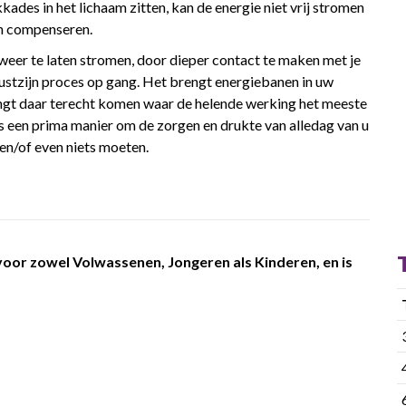
des in het lichaam zitten, kan de energie niet vrij stromen
an compenseren.
weer te laten stromen, door dieper contact te maken met je
ustzijn proces op gang. Het brengt energiebanen in uw
vangt daar terecht komen waar de helende werking het meeste
is een prima manier om de zorgen en drukte van alledag van u
f en/of even niets moeten.
voor zowel Volwassenen, Jongeren als Kinderen, en is